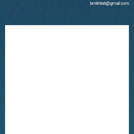
bmkhilati@gmail.com