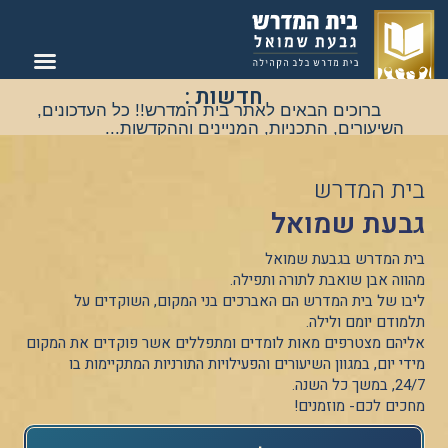
חדשות :
צור קשר
בית המדרש
ברוכים הבאים לאתר בית המדרש!! כל העדכונים,
השיעורים, התכניות, המניינים וההקדשות...
חַבְּרוּנִי! מיזם החברותות מדי יום שלישי בשעה
20:30..מוזמנים!
להצטרפות לקבוצת העדכונים
בית המדרש
השקטה של בית המדרש- לחצו כאן!
גבעת שמואל
בית המדרש בגבעת שמואל
מהווה אבן שואבת לתורה ותפילה.
ליבו של בית המדרש הם האברכים בני המקום, השוקדים על
תלמודם יומם ולילה.
אליהם מצטרפים מאות לומדים ומתפללים אשר פוקדים את המקום
מידי יום, במגוון השיעורים והפעילויות התורניות המתקיימות בו
24/7, במשך כל השנה.
מחכים לכם- מוזמנים!