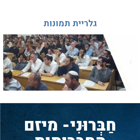
גלריית תמונות
חַבְּרוּנִי- מיזם