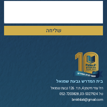
שליחה
בית המדרש גבעת שמואל
רח' עוזי חיטמן 4, ת.ד. 126 גבעת שמואל
טל. 03-5327924, 052-7203828
bmkhilati@gmail.com