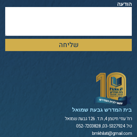
הודעה
שליחה
בית המדרש גבעת שמואל
רח' עוזי חיטמן 4, ת.ד. 126 גבעת שמואל
טל. 03-5327924, 052-7203828
bmkhilati@gmail.com