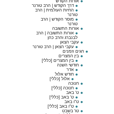
אורות הקודש
דרך הקודש | הרב טורנר
החיות העולמית | הרב
טורנר
מוסר הקודש | הרב
טורנר
אורות התשובה
אורות התשובה | הרב
לבנברג והרב כהן
עקבי הצאן
עקבי הצאן | הרב טורנר
חגים וזמנים
בין המצרים
בין המצרים [כללי]
חודשי השנה
אדר
חודש אלול
אלול [כללי]
חנוכה
חנוכה [כללי]
ט' באב
ט' באב [כללי]
ט"ו באב
ט"ו באב [כללי]
טו' בשבט