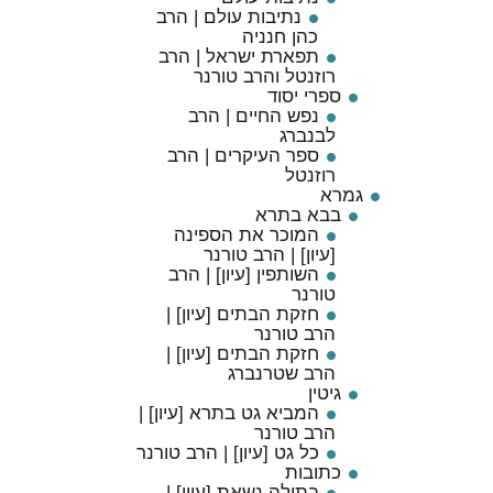
נתיבות עולם | הרב
כהן חנניה
תפארת ישראל | הרב
רוזנטל והרב טורנר
ספרי יסוד
נפש החיים | הרב
לבנברג
ספר העיקרים | הרב
רוזנטל
גמרא
בבא בתרא
המוכר את הספינה
[עיון] | הרב טורנר
השותפין [עיון] | הרב
טורנר
חזקת הבתים [עיון] |
הרב טורנר
חזקת הבתים [עיון] |
הרב שטרנברג
גיטין
המביא גט בתרא [עיון] |
הרב טורנר
כל גט [עיון] | הרב טורנר
כתובות
בתולה נשאת [עיון] |