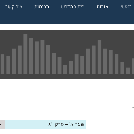
ראשי
אודות
בית המדרש
תרומות
צור קשר
שער א' – פרק י"ג