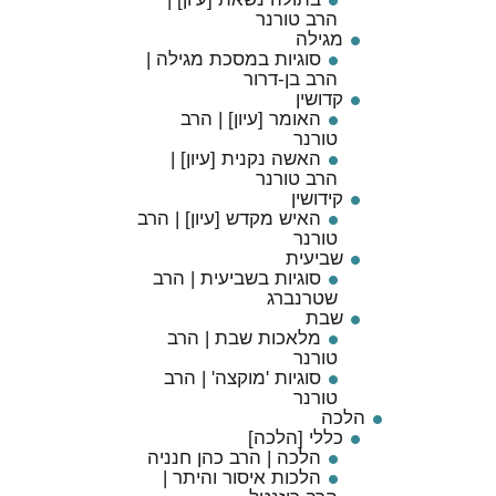
הרב טורנר
מגילה
סוגיות במסכת מגילה |
הרב בן-דרור
קדושין
האומר [עיון] | הרב
טורנר
האשה נקנית [עיון] |
הרב טורנר
קידושין
האיש מקדש [עיון] | הרב
טורנר
שביעית
סוגיות בשביעית | הרב
שטרנברג
שבת
מלאכות שבת | הרב
טורנר
סוגיות 'מוקצה' | הרב
טורנר
הלכה
כללי [הלכה]
הלכה | הרב כהן חנניה
הלכות איסור והיתר |