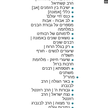
הרב קשתיאל
ישיבת בין הזמנים [אב]
כללי [אמונה]
כנס 'חיי עולם'
לב אבות - אבות
מספרים על גבורת הבנים
במלחמה
לדמותם של רבותינו
נושאים שונים באמונה |
רבנים שונים
רק בגלל הרוח |
שיעורים לנשים - חורף
תשפ"ה
שיעורי חיזוק - מלחמת
חרבות ברזל
תוספתא | רבנים
משתנים
מהר"ל
באר הגולה | הרב
לבנברג
גבורות ה' | הרב רוזנטל
נצח ישראל | הרב
רוזנטל
נר מצווה | הרב לבנברג
נתיבות עולם