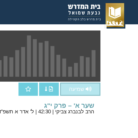
שמיעה
שער א' – פרק י"ג
הרב לבנברג צביקי
| 42:30 | ל' אדר א תשפ"ד