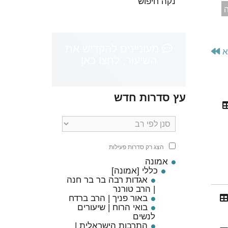
נקה חיפוש
ה
מעוניינים להקדיש את
א
השיעור, לחצו כאן
עץ סדרות חדש
הצג רק סדרות פעילות
אמונה
כללי [אמונה]
אגדות רבה בר בר חנה
| הרב טורנר
באור פניך | הרב ברדח
בואי הרוח | שיעורים
לנשים
התרבות הישראלית |