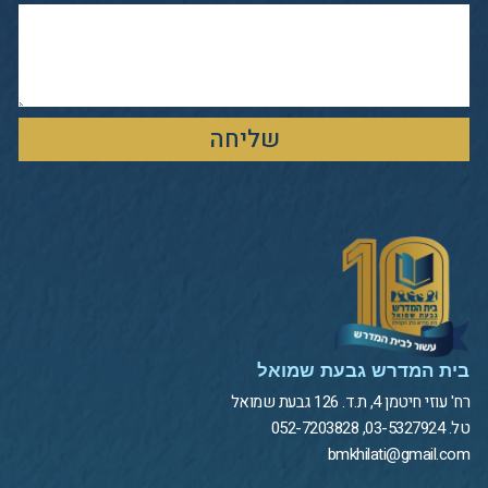
שליחה
בית המדרש גבעת שמואל
רח' עוזי חיטמן 4, ת.ד. 126 גבעת שמואל
טל. 03-5327924, 052-7203828
bmkhilati@gmail.com