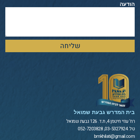
הודעה
שליחה
בית המדרש גבעת שמואל
רח' עוזי חיטמן 4, ת.ד. 126 גבעת שמואל
טל. 03-5327924, 052-7203828
bmkhilati@gmail.com