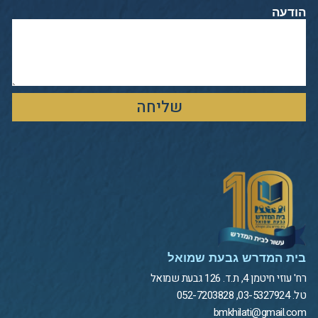
הודעה
שליחה
בית המדרש גבעת שמואל
רח' עוזי חיטמן 4, ת.ד. 126 גבעת שמואל
טל. 03-5327924, 052-7203828
bmkhilati@gmail.com