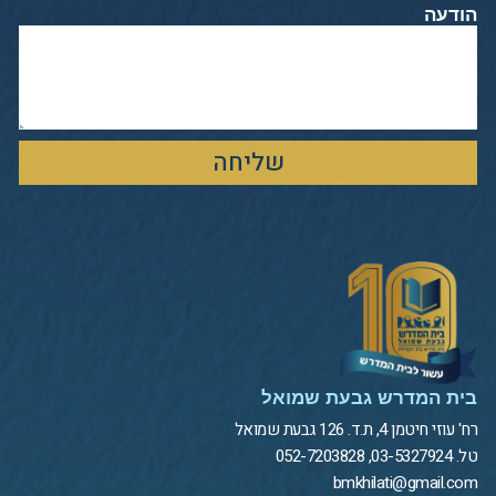
הודעה
שליחה
בית המדרש גבעת שמואל
רח' עוזי חיטמן 4, ת.ד. 126 גבעת שמואל
טל. 03-5327924, 052-7203828
bmkhilati@gmail.com