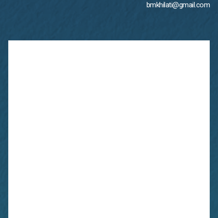
bmkhilati@gmail.com