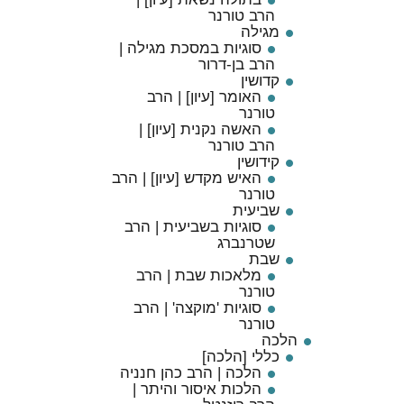
הרב טורנר
מגילה
סוגיות במסכת מגילה |
הרב בן-דרור
קדושין
האומר [עיון] | הרב
טורנר
האשה נקנית [עיון] |
הרב טורנר
קידושין
האיש מקדש [עיון] | הרב
טורנר
שביעית
סוגיות בשביעית | הרב
שטרנברג
שבת
מלאכות שבת | הרב
טורנר
סוגיות 'מוקצה' | הרב
טורנר
הלכה
כללי [הלכה]
הלכה | הרב כהן חנניה
הלכות איסור והיתר |