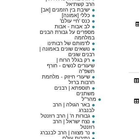
הרב קשתיאל
ישיבת בין הזמנים [אב]
כללי [אמונה]
כנס 'חיי עולם'
לב אבות - אבות
מספרים על גבורת הבנים
במלחמה
לדמותם של רבותינו
נושאים שונים באמונה |
רבנים שונים
רק בגלל הרוח |
שיעורים לנשים - חורף
תשפ"ה
שיעורי חיזוק - מלחמת
חרבות ברזל
תוספתא | רבנים
משתנים
מהר"ל
באר הגולה | הרב
לבנברג
גבורות ה' | הרב רוזנטל
נצח ישראל | הרב
רוזנטל
נר מצווה | הרב לבנברג
נתיבות עולם