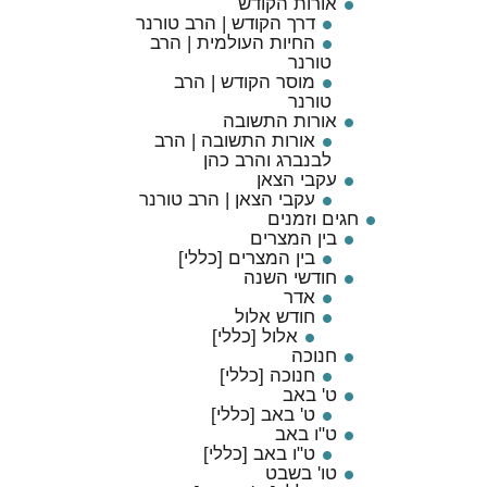
אורות הקודש
דרך הקודש | הרב טורנר
החיות העולמית | הרב
טורנר
מוסר הקודש | הרב
טורנר
אורות התשובה
אורות התשובה | הרב
לבנברג והרב כהן
עקבי הצאן
עקבי הצאן | הרב טורנר
חגים וזמנים
בין המצרים
בין המצרים [כללי]
חודשי השנה
אדר
חודש אלול
אלול [כללי]
חנוכה
חנוכה [כללי]
ט' באב
ט' באב [כללי]
ט"ו באב
ט"ו באב [כללי]
טו' בשבט