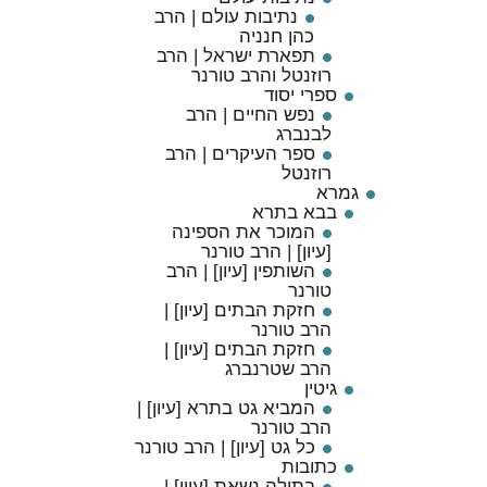
נתיבות עולם | הרב
כהן חנניה
תפארת ישראל | הרב
רוזנטל והרב טורנר
ספרי יסוד
נפש החיים | הרב
לבנברג
ספר העיקרים | הרב
רוזנטל
גמרא
בבא בתרא
המוכר את הספינה
[עיון] | הרב טורנר
השותפין [עיון] | הרב
טורנר
חזקת הבתים [עיון] |
הרב טורנר
חזקת הבתים [עיון] |
הרב שטרנברג
גיטין
המביא גט בתרא [עיון] |
הרב טורנר
כל גט [עיון] | הרב טורנר
כתובות
בתולה נשאת [עיון] |