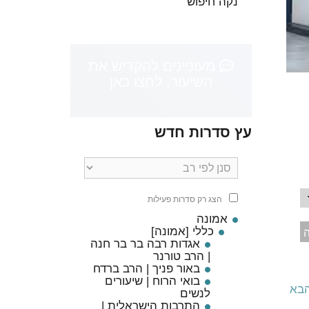
נקה חיפוש
מעוניינים להקדיש את
השיעור, לחצו כאן
עץ סדרות חדש
ה
הצג רק סדרות פעילות
אמונה
כללי [אמונה]
ה
אגדות רבה בר בר חנה
| הרב טורנר
באור פניך | הרב ברדח
בואי הרוח | שיעורים
הבא
לנשים
התרבות הישראלית |