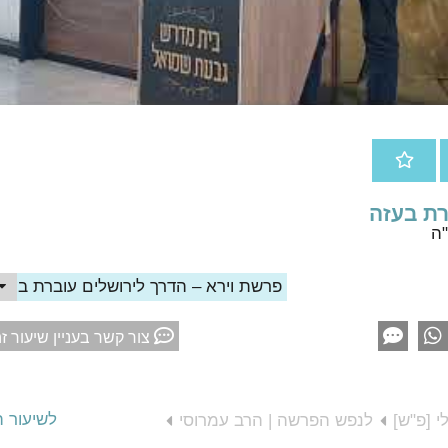
רת בעזה
פרשת וירא – הדרך לירושלים עוברת בעז
צור קשר בעניין שיעור ז
לשיעור 
י [פ"ש]
לנפש הפרשה | הרב עמרוסי