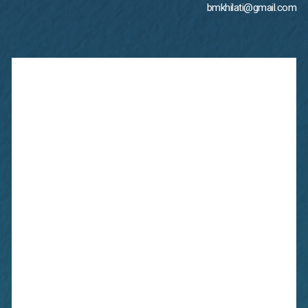
bmkhilati@gmail.com