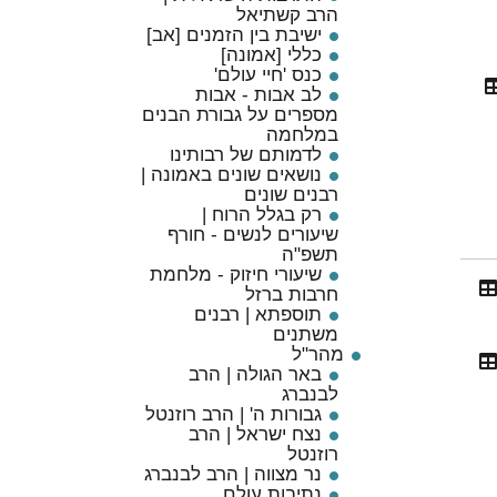
הרב קשתיאל
ישיבת בין הזמנים [אב]
כללי [אמונה]
כנס 'חיי עולם'
לב אבות - אבות
מספרים על גבורת הבנים
במלחמה
לדמותם של רבותינו
נושאים שונים באמונה |
רבנים שונים
רק בגלל הרוח |
שיעורים לנשים - חורף
תשפ"ה
שיעורי חיזוק - מלחמת
חרבות ברזל
תוספתא | רבנים
משתנים
מהר"ל
באר הגולה | הרב
לבנברג
גבורות ה' | הרב רוזנטל
נצח ישראל | הרב
רוזנטל
נר מצווה | הרב לבנברג
נתיבות עולם