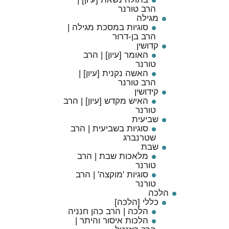
הרב טורנר
מגילה
סוגיות במסכת מגילה |
הרב בן-דרור
קדושין
האומר [עיון] | הרב
טורנר
האשה נקנית [עיון] |
הרב טורנר
קידושין
האיש מקדש [עיון] | הרב
טורנר
שביעית
סוגיות בשביעית | הרב
שטרנברג
שבת
מלאכות שבת | הרב
טורנר
סוגיות 'מוקצה' | הרב
טורנר
הלכה
כללי [הלכה]
הלכה | הרב כהן חנניה
הלכות איסור והיתר |