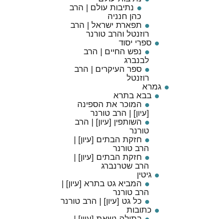
נתיבות עולם | הרב
כהן חנניה
תפארת ישראל | הרב
רוזנטל והרב טורנר
ספרי יסוד
נפש החיים | הרב
לבנברג
ספר העיקרים | הרב
רוזנטל
גמרא
בבא בתרא
המוכר את הספינה
[עיון] | הרב טורנר
השותפין [עיון] | הרב
טורנר
חזקת הבתים [עיון] |
הרב טורנר
חזקת הבתים [עיון] |
הרב שטרנברג
גיטין
המביא גט בתרא [עיון] |
הרב טורנר
כל גט [עיון] | הרב טורנר
כתובות
בתולה נשאת [עיון] |