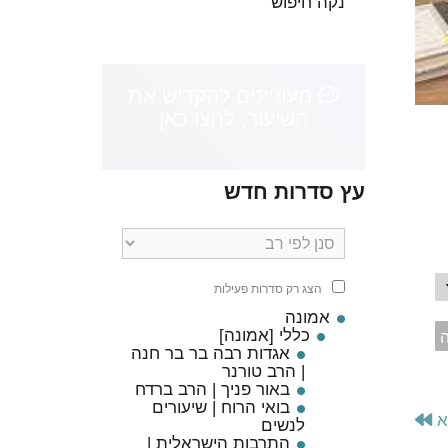
נקה חיפוש
מעוניינים להקדיש את
השיעור, לחצו כאן
עץ סדרות חדש
הצג רק סדרות פעילות
אמונה
כללי [אמונה]
ה
אגדות רבה בר בר חנה
| הרב טורנר
באור פניך | הרב ברדח
בואי הרוח | שיעורים
א
לנשים
התרבות הישראלית |