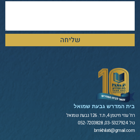
שליחה
בית המדרש גבעת שמואל
רח' עוזי חיטמן 4, ת.ד. 126 גבעת שמואל
טל. 03-5327924, 052-7203828
bmkhilati@gmail.com