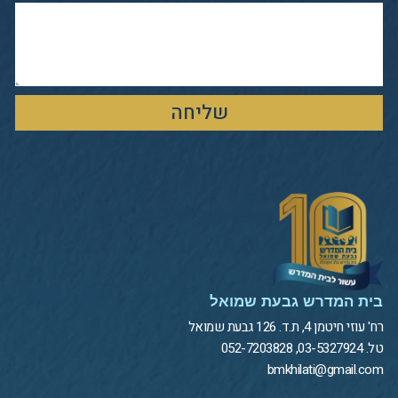
שליחה
בית המדרש גבעת שמואל
רח' עוזי חיטמן 4, ת.ד. 126 גבעת שמואל
טל. 03-5327924, 052-7203828
bmkhilati@gmail.com