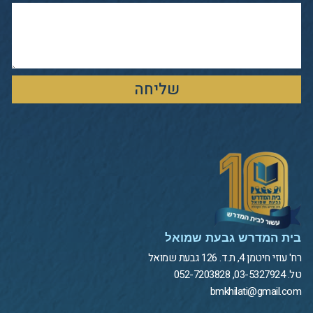
שליחה
בית המדרש גבעת שמואל
רח' עוזי חיטמן 4, ת.ד. 126 גבעת שמואל
טל. 03-5327924, 052-7203828
bmkhilati@gmail.com