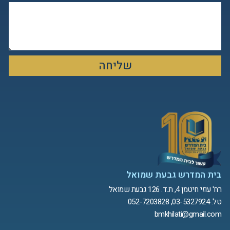
שליחה
בית המדרש גבעת שמואל
רח' עוזי חיטמן 4, ת.ד. 126 גבעת שמואל
טל. 03-5327924, 052-7203828
bmkhilati@gmail.com