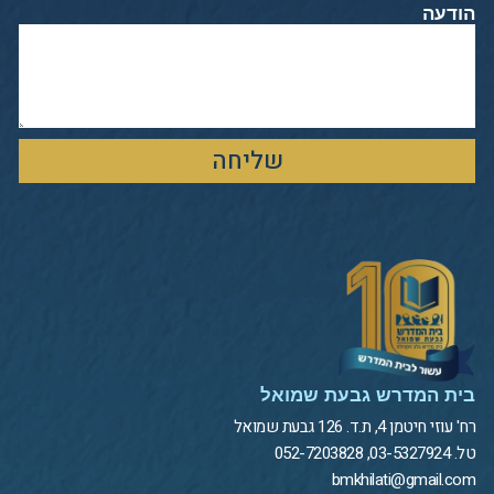
הודעה
שליחה
בית המדרש גבעת שמואל
רח' עוזי חיטמן 4, ת.ד. 126 גבעת שמואל
טל. 03-5327924, 052-7203828
bmkhilati@gmail.com