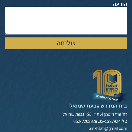
הודעה
שליחה
בית המדרש גבעת שמואל
רח' עוזי חיטמן 4, ת.ד. 126 גבעת שמואל
טל. 03-5327924, 052-7203828
bmkhilati@gmail.com