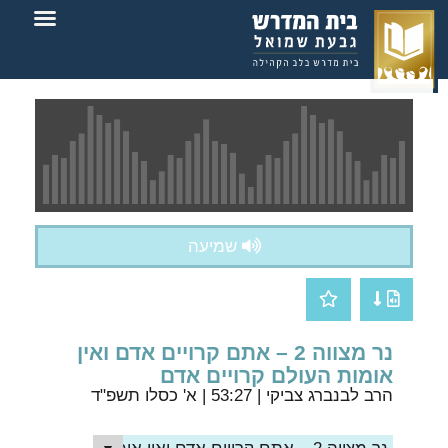
צור קשר
בית המדרש
שמיעה
נר מצווה 2 – אתם קרויים אדם ואין
אומות העולם קרויים אדם
הרב לבנברג צביקי
| 53:27 | א' כסלו תשפ"ד