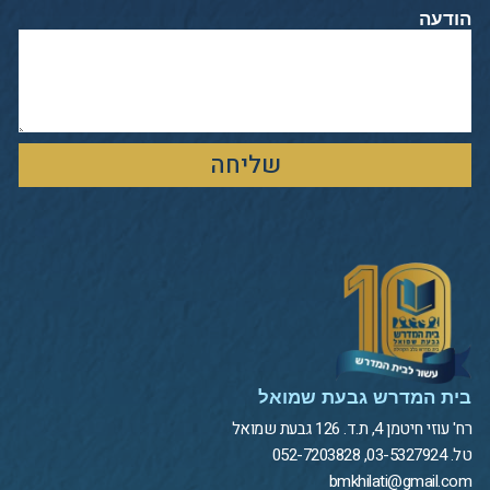
הודעה
שליחה
בית המדרש גבעת שמואל
רח' עוזי חיטמן 4, ת.ד. 126 גבעת שמואל
טל. 03-5327924, 052-7203828
bmkhilati@gmail.com