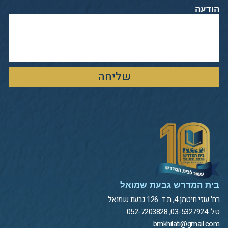
הודעה
שליחה
בית המדרש גבעת שמואל
רח' עוזי חיטמן 4, ת.ד. 126 גבעת שמואל
טל. 03-5327924, 052-7203828
bmkhilati@gmail.com