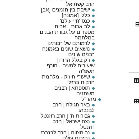
הרב קשתיאל
ישיבת בין הזמנים [אב]
כללי [אמונה]
כנס 'חיי עולם'
לב אבות - אבות
מספרים על גבורת הבנים
במלחמה
לדמותם של רבותינו
נושאים שונים באמונה |
רבנים שונים
רק בגלל הרוח |
שיעורים לנשים - חורף
תשפ"ה
שיעורי חיזוק - מלחמת
חרבות ברזל
תוספתא | רבנים
משתנים
מהר"ל
באר הגולה | הרב
לבנברג
גבורות ה' | הרב רוזנטל
נצח ישראל | הרב
רוזנטל
נר מצווה | הרב לבנברג
נתיבות עולם