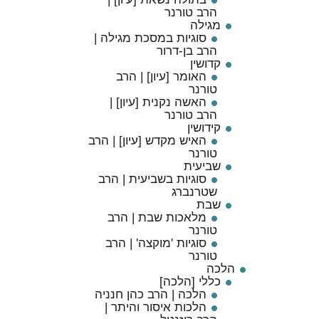
הרב טורנר
מגילה
סוגיות במסכת מגילה |
הרב בן-דרור
קדושין
האומר [עיון] | הרב
טורנר
האשה נקנית [עיון] |
הרב טורנר
קידושין
האיש מקדש [עיון] | הרב
טורנר
שביעית
סוגיות בשביעית | הרב
שטרנברג
שבת
מלאכות שבת | הרב
טורנר
סוגיות 'מוקצה' | הרב
טורנר
הלכה
כללי [הלכה]
הלכה | הרב כהן חנניה
הלכות איסור והיתר |