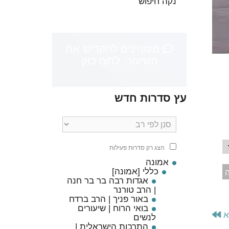
נקה חיפוש
מעוניינים להקדיש את
השיעור, לחצו כאן
עץ סדרות חדש
ן יחזקאל
הצג רק סדרות פעילות
אמונה
כללי [אמונה]
ה
אגדות רבה בר בר חנה
| הרב טורנר
באור פניך | הרב ברדח
בואי הרוח | שיעורים
א
לנשים
התרבות הישראלית |