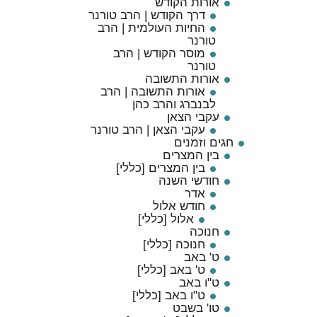
אורות הקודש
דרך הקודש | הרב טורנר
החיות העולמית | הרב
טורנר
מוסר הקודש | הרב
טורנר
אורות התשובה
אורות התשובה | הרב
לבנברג והרב כהן
עקבי הצאן
עקבי הצאן | הרב טורנר
חגים וזמנים
בין המצרים
בין המצרים [כללי]
חודשי השנה
אדר
חודש אלול
אלול [כללי]
חנוכה
חנוכה [כללי]
ט' באב
ט' באב [כללי]
ט"ו באב
ט"ו באב [כללי]
טו' בשבט