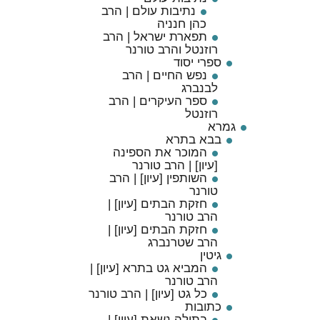
נתיבות עולם | הרב
כהן חנניה
תפארת ישראל | הרב
רוזנטל והרב טורנר
ספרי יסוד
נפש החיים | הרב
לבנברג
ספר העיקרים | הרב
רוזנטל
גמרא
בבא בתרא
המוכר את הספינה
[עיון] | הרב טורנר
השותפין [עיון] | הרב
טורנר
חזקת הבתים [עיון] |
הרב טורנר
חזקת הבתים [עיון] |
הרב שטרנברג
גיטין
המביא גט בתרא [עיון] |
הרב טורנר
כל גט [עיון] | הרב טורנר
כתובות
בתולה נשאת [עיון] |