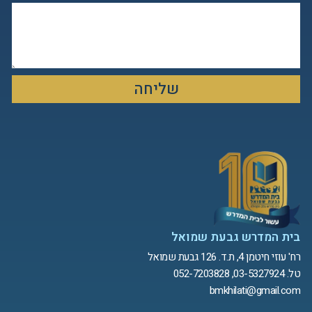
שליחה
בית המדרש גבעת שמואל
רח' עוזי חיטמן 4, ת.ד. 126 גבעת שמואל
טל. 03-5327924, 052-7203828
bmkhilati@gmail.com