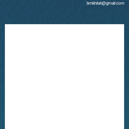
bmkhilati@gmail.com