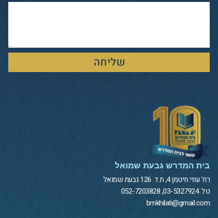
שליחה
בית המדרש גבעת שמואל
רח' עוזי חיטמן 4, ת.ד. 126 גבעת שמואל
טל. 03-5327924, 052-7203828
bmkhilati@gmail.com