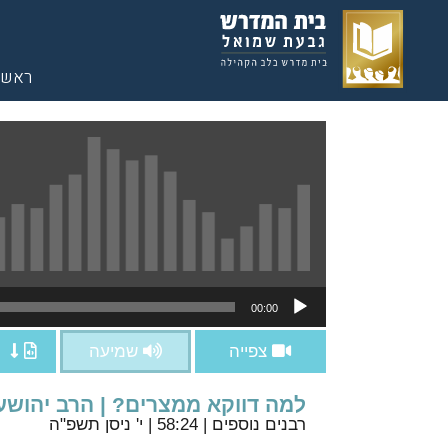
ראשי
נגן
00:00
אודיו
צפייה
שמיעה
למה דווקא ממצרים? | הרב יהושע
רבנים נוספים
| 58:24 | י' ניסן תשפ"ה