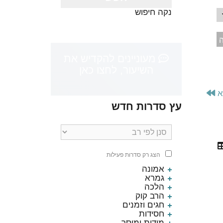
נקה חיפוש
ה
מעוניינים להקדיש את
השיעור, לחצו כאן
א
עץ סדרות חדש
הצג רק סדרות פעילות
אמונה
הלכה | הרב כהן חנניה
לנפש 
גמרא
הלכה
הרב קוק
חגים וזמנים
חסידות
מידות ומוסר