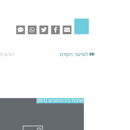
לשיעור הקודם
חגים וז
נים
ישיבת בין הזמנים [ניסן]