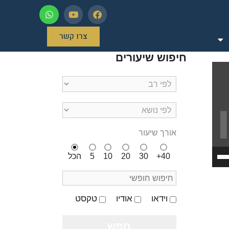
צרו קשר
חיפוש שיעורים
אורך שיעור
השתמש
40+
30
20
10
5
הכל
במקש
למעלה/למטה
כדי
להגביר
או
וידאו
אודיו
טקסט
להנמיך
עוצמת
שמע.