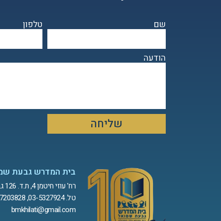
שם
טלפון
הודעה
שליחה
בית המדרש גבעת שמ
רח' עוזי חיטמן 4, ת.ד. 126 גבעת שמואל
טל. 03-5327924, 052-7203828
bmkhilati@gmail.com