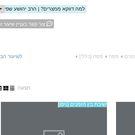
למה דווקא ממצרים? | הרב יהושע שפירא
צור קשר בעניין שיעור ז
מנים
פסח
פסח [כללי]
לשיעור הב
תצוגה
ישיבת בין הזמנים [ניסן]