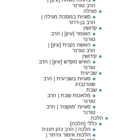
הרב טורנר
מגילה
סוגיות במסכת מגילה |
הרב בן-דרור
קדושין
האומר [עיון] | הרב
טורנר
האשה נקנית [עיון] |
הרב טורנר
קידושין
האיש מקדש [עיון] | הרב
טורנר
שביעית
סוגיות בשביעית | הרב
שטרנברג
שבת
מלאכות שבת | הרב
טורנר
סוגיות 'מוקצה' | הרב
טורנר
הלכה
כללי [הלכה]
הלכה | הרב כהן חנניה
הלכות איסור והיתר |