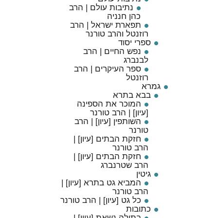
נתיבות עולם | הרב
כהן חנניה
תפארת ישראל | הרב
רוזנטל והרב טורנר
ספרי יסוד
נפש החיים | הרב
לבנברג
ספר העיקרים | הרב
רוזנטל
גמרא
בבא בתרא
המוכר את הספינה
[עיון] | הרב טורנר
השותפין [עיון] | הרב
טורנר
חזקת הבתים [עיון] |
הרב טורנר
חזקת הבתים [עיון] |
הרב שטרנברג
גיטין
המביא גט בתרא [עיון] |
הרב טורנר
כל גט [עיון] | הרב טורנר
כתובות
בתולה נשאת [עיון] |