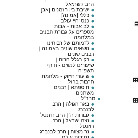
הרב קשתיאל
ישיבת בין הזמנים [אב]
כללי [אמונה]
כנס 'חיי עולם'
לב אבות - אבות
מספרים על גבורת הבנים
במלחמה
לדמותם של רבותינו
נושאים שונים באמונה |
רבנים שונים
רק בגלל הרוח |
שיעורים לנשים - חורף
תשפ"ה
שיעורי חיזוק - מלחמת
חרבות ברזל
תוספתא | רבנים
משתנים
מהר"ל
באר הגולה | הרב
לבנברג
גבורות ה' | הרב רוזנטל
נצח ישראל | הרב
רוזנטל
נר מצווה | הרב לבנברג
נתיבות עולם