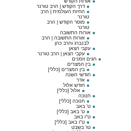
אורות הקודש
דרך הקודש | הרב טורנר
החיות העולמית | הרב
טורנר
מוסר הקודש | הרב
טורנר
אורות התשובה
אורות התשובה | הרב
לבנברג והרב כהן
עקבי הצאן
עקבי הצאן | הרב טורנר
חגים וזמנים
בין המצרים
בין המצרים [כללי]
חודשי השנה
אדר
חודש אלול
אלול [כללי]
חנוכה
חנוכה [כללי]
ט' באב
ט' באב [כללי]
ט"ו באב
ט"ו באב [כללי]
טו' בשבט