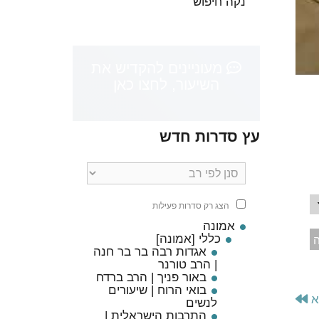
נקה חיפוש
מעוניינים להקדיש את
השיעור, לחצו כאן
עץ סדרות חדש
הצג רק סדרות פעילות
אמונה
כללי [אמונה]
ה
אגדות רבה בר בר חנה
| הרב טורנר
באור פניך | הרב ברדח
בואי הרוח | שיעורים
א
לנשים
התרבות הישראלית |