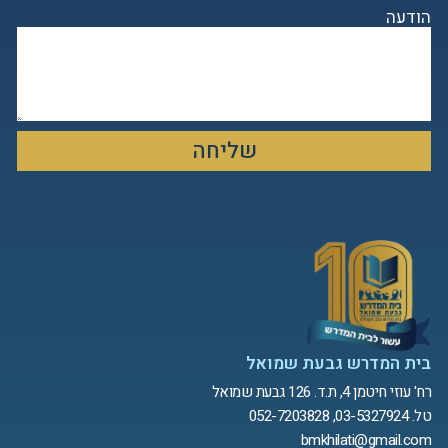
הודעה
שליחה
בית המדרש גבעת שמואל
רח' עוזי חיטמן 4, ת.ד. 126 גבעת שמואל
טל. 03-5327924, 052-7203828
bmkhilati@gmail.com