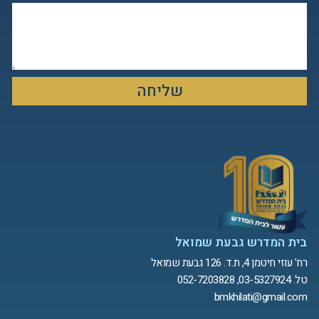
שליחה
בית המדרש גבעת שמואל
רח' עוזי חיטמן 4, ת.ד. 126 גבעת שמואל
טל. 03-5327924, 052-7203828
bmkhilati@gmail.com