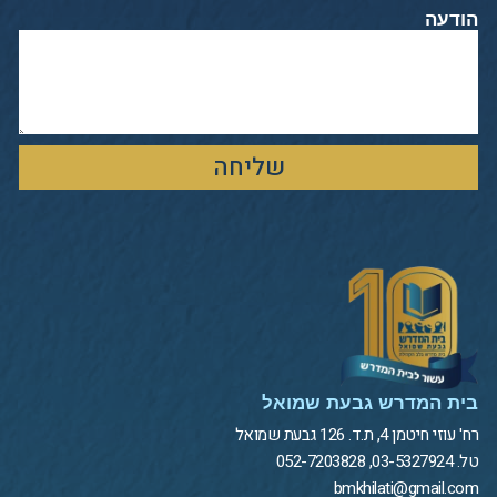
הודעה
שליחה
בית המדרש גבעת שמואל
רח' עוזי חיטמן 4, ת.ד. 126 גבעת שמואל
טל. 03-5327924, 052-7203828
bmkhilati@gmail.com