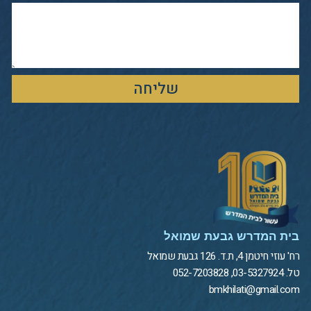
שליחה
בית המדרש גבעת שמואל
רח' עוזי חיטמן 4, ת.ד. 126 גבעת שמואל
טל. 03-5327924, 052-7203828
bmkhilati@gmail.com