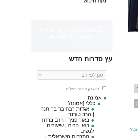
נקה חיפוש
מעוניינים להקדיש את
השיעור, לחצו כאן
עץ סדרות חדש
ת מכות | הרב אהרון כ"ץ
הצג רק סדרות פעילות
אמונה
כללי [אמונה]
ה
אגדות רבה בר בר חנה
| הרב טורנר
באור פניך | הרב ברדח
בואי הרוח | שיעורים
הבא
לנשים
התרבות הישראלית |