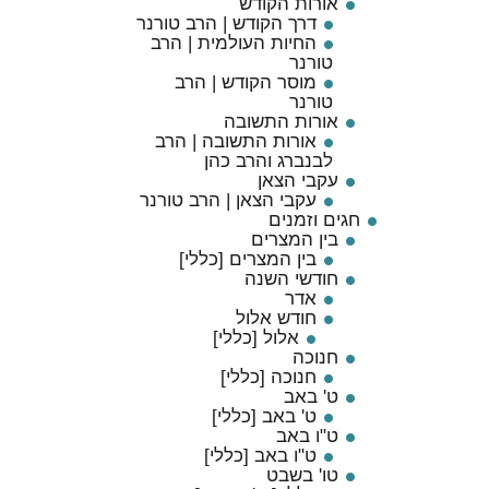
אורות הקודש
דרך הקודש | הרב טורנר
החיות העולמית | הרב
טורנר
מוסר הקודש | הרב
טורנר
אורות התשובה
אורות התשובה | הרב
לבנברג והרב כהן
עקבי הצאן
עקבי הצאן | הרב טורנר
חגים וזמנים
בין המצרים
בין המצרים [כללי]
חודשי השנה
אדר
חודש אלול
אלול [כללי]
חנוכה
חנוכה [כללי]
ט' באב
ט' באב [כללי]
ט"ו באב
ט"ו באב [כללי]
טו' בשבט