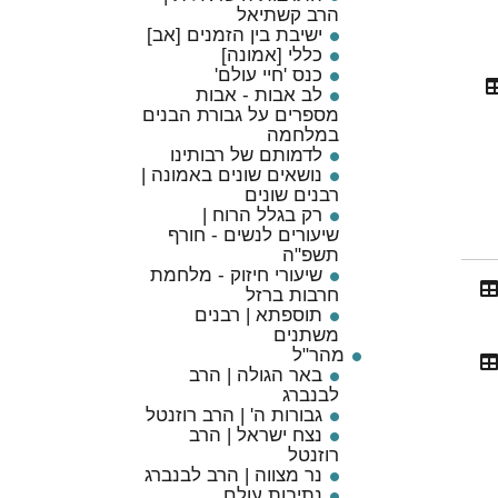
הרב קשתיאל
ישיבת בין הזמנים [אב]
כללי [אמונה]
כנס 'חיי עולם'
לב אבות - אבות
מספרים על גבורת הבנים
במלחמה
לדמותם של רבותינו
נושאים שונים באמונה |
רבנים שונים
רק בגלל הרוח |
שיעורים לנשים - חורף
תשפ"ה
שיעורי חיזוק - מלחמת
חרבות ברזל
תוספתא | רבנים
משתנים
מהר"ל
באר הגולה | הרב
לבנברג
גבורות ה' | הרב רוזנטל
נצח ישראל | הרב
רוזנטל
נר מצווה | הרב לבנברג
נתיבות עולם