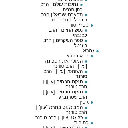
נתיבות עולם | הרב
כהן חנניה
תפארת ישראל | הרב
רוזנטל והרב טורנר
ספרי יסוד
נפש החיים | הרב
לבנברג
ספר העיקרים | הרב
רוזנטל
גמרא
בבא בתרא
המוכר את הספינה
[עיון] | הרב טורנר
השותפין [עיון] | הרב
טורנר
חזקת הבתים [עיון] |
הרב טורנר
חזקת הבתים [עיון] |
הרב שטרנברג
גיטין
המביא גט בתרא [עיון] |
הרב טורנר
כל גט [עיון] | הרב טורנר
כתובות
בתולה נשאת [עיון] |