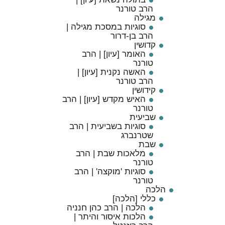
הרב טורנר
מגילה
סוגיות במסכת מגילה |
הרב בן-דרור
קדושין
האומר [עיון] | הרב
טורנר
האשה נקנית [עיון] |
הרב טורנר
קידושין
האיש מקדש [עיון] | הרב
טורנר
שביעית
סוגיות בשביעית | הרב
שטרנברג
שבת
מלאכות שבת | הרב
טורנר
סוגיות 'מוקצה' | הרב
טורנר
הלכה
כללי [הלכה]
הלכה | הרב כהן חנניה
הלכות איסור והיתר |