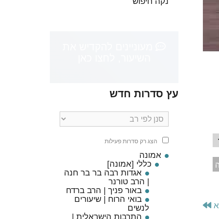
נקה חיפוש
מעוניינים להקדיש את
השיעור, לחצו כאן
עץ סדרות חדש
 אבקש
הצג רק סדרות פעילות
אמונה
כללי [אמונה]
ה
אגדות רבה בר בר חנה
| הרב טורנר
באור פניך | הרב ברדח
בואי הרוח | שיעורים
א
לנשים
התרבות הישראלית |