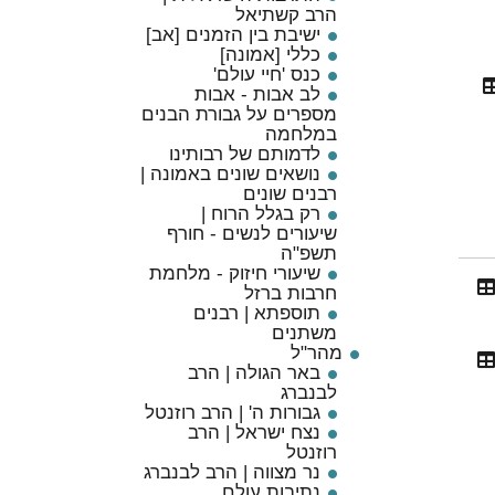
הרב קשתיאל
ישיבת בין הזמנים [אב]
כללי [אמונה]
כנס 'חיי עולם'
לב אבות - אבות
מספרים על גבורת הבנים
במלחמה
לדמותם של רבותינו
נושאים שונים באמונה |
רבנים שונים
רק בגלל הרוח |
שיעורים לנשים - חורף
תשפ"ה
שיעורי חיזוק - מלחמת
חרבות ברזל
תוספתא | רבנים
משתנים
מהר"ל
באר הגולה | הרב
לבנברג
גבורות ה' | הרב רוזנטל
נצח ישראל | הרב
רוזנטל
נר מצווה | הרב לבנברג
נתיבות עולם