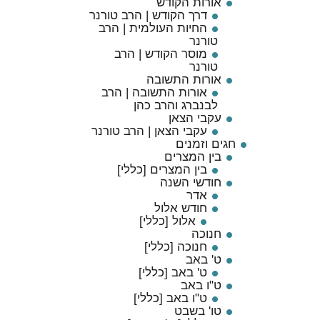
אורות הקודש
דרך הקודש | הרב טורנר
החיות העולמית | הרב
טורנר
מוסר הקודש | הרב
טורנר
אורות התשובה
אורות התשובה | הרב
לבנברג והרב כהן
עקבי הצאן
עקבי הצאן | הרב טורנר
חגים וזמנים
בין המצרים
בין המצרים [כללי]
חודשי השנה
אדר
חודש אלול
אלול [כללי]
חנוכה
חנוכה [כללי]
ט' באב
ט' באב [כללי]
ט"ו באב
ט"ו באב [כללי]
טו' בשבט