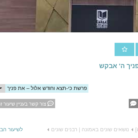
ניך ה' אבקש
פרשת כי-תצא וחודש אלול – את פניך ה'
צור קשר בעניין שיעור ז
]
נושאים שונים באמונה | רבנים שונים
לשיעור הב