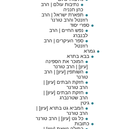
נתיבות עולם | הרב
כהן חנניה
תפארת ישראל | הרב
רוזנטל והרב טורנר
ספרי יסוד
נפש החיים | הרב
לבנברג
ספר העיקרים | הרב
רוזנטל
גמרא
בבא בתרא
המוכר את הספינה
[עיון] | הרב טורנר
השותפין [עיון] | הרב
טורנר
חזקת הבתים [עיון] |
הרב טורנר
חזקת הבתים [עיון] |
הרב שטרנברג
גיטין
המביא גט בתרא [עיון] |
הרב טורנר
כל גט [עיון] | הרב טורנר
כתובות
בתולה נשאת [עיון] |