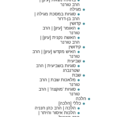
הרב טורנר
מגילה
סוגיות במסכת מגילה |
הרב בן-דרור
קדושין
האומר [עיון] | הרב
טורנר
האשה נקנית [עיון] |
הרב טורנר
קידושין
האיש מקדש [עיון] | הרב
טורנר
שביעית
סוגיות בשביעית | הרב
שטרנברג
שבת
מלאכות שבת | הרב
טורנר
סוגיות 'מוקצה' | הרב
טורנר
הלכה
כללי [הלכה]
הלכה | הרב כהן חנניה
הלכות איסור והיתר |