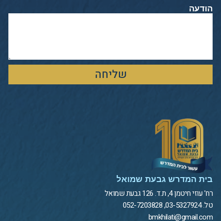
הודעה
שליחה
בית המדרש גבעת שמואל
רח' עוזי חיטמן 4, ת.ד. 126 גבעת שמואל
טל. 03-5327924, 052-7203828
bmkhilati@gmail.com