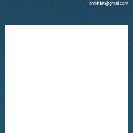
bmkhilati@gmail.com