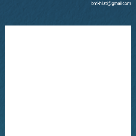
bmkhilati@gmail.com