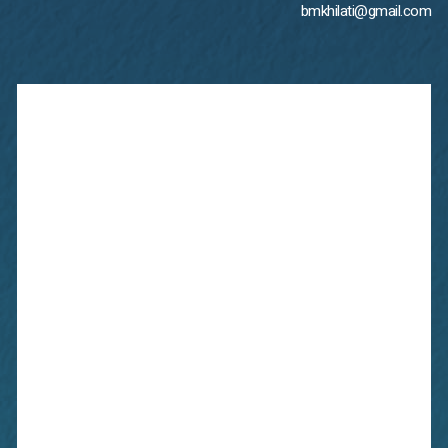
bmkhilati@gmail.com