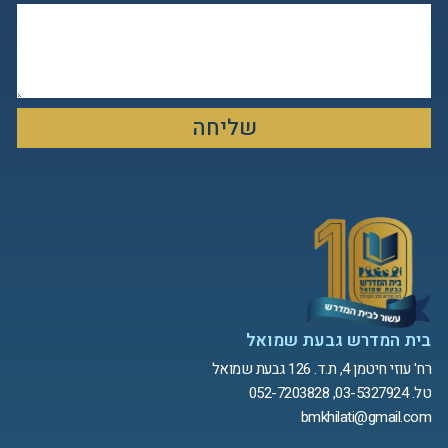
שליחה
בית המדרש גבעת שמואל
רח' עוזי חיטמן 4, ת.ד. 126 גבעת שמואל
טל. 03-5327924, 052-7203828
bmkhilati@gmail.com