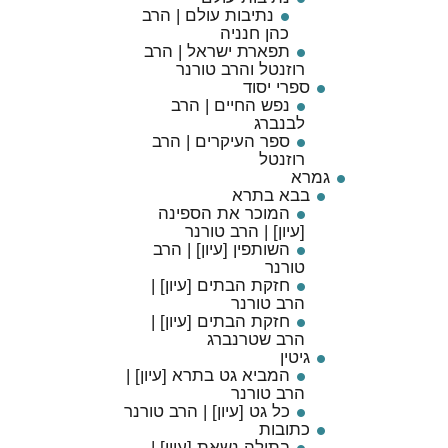
נתיבות עולם | הרב
כהן חנניה
תפארת ישראל | הרב
רוזנטל והרב טורנר
ספרי יסוד
נפש החיים | הרב
לבנברג
ספר העיקרים | הרב
רוזנטל
גמרא
בבא בתרא
המוכר את הספינה
[עיון] | הרב טורנר
השותפין [עיון] | הרב
טורנר
חזקת הבתים [עיון] |
הרב טורנר
חזקת הבתים [עיון] |
הרב שטרנברג
גיטין
המביא גט בתרא [עיון] |
הרב טורנר
כל גט [עיון] | הרב טורנר
כתובות
בתולה נשאת [עיון] |