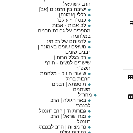
הרב קשתיאל
ישיבת בין הזמנים [אב]
כללי [אמונה]
כנס 'חיי עולם'
לב אבות - אבות
מספרים על גבורת הבנים
במלחמה
לדמותם של רבותינו
נושאים שונים באמונה |
רבנים שונים
רק בגלל הרוח |
שיעורים לנשים - חורף
תשפ"ה
שיעורי חיזוק - מלחמת
חרבות ברזל
תוספתא | רבנים
משתנים
מהר"ל
באר הגולה | הרב
לבנברג
גבורות ה' | הרב רוזנטל
נצח ישראל | הרב
רוזנטל
נר מצווה | הרב לבנברג
נתיבות עולם