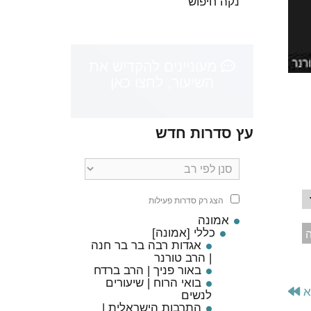
נקה חיפוש
מעוניינים להקדיש את
השיעור, לחצו כאן
עץ סדרות חדש
הצג רק סדרות פעילות
אמונה
כללי [אמונה]
ה
אגדות רבה בר בר חנה
| הרב טורנר
באור פניך | הרב ברדח
בואי הרוח | שיעורים
א
לנשים
התרבות הישראלית |