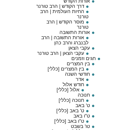
אורות הקודש
דרך הקודש | הרב טורנר
החיות העולמית | הרב
טורנר
מוסר הקודש | הרב
טורנר
אורות התשובה
אורות התשובה | הרב
לבנברג והרב כהן
עקבי הצאן
עקבי הצאן | הרב טורנר
חגים וזמנים
בין המצרים
בין המצרים [כללי]
חודשי השנה
אדר
חודש אלול
אלול [כללי]
חנוכה
חנוכה [כללי]
ט' באב
ט' באב [כללי]
ט"ו באב
ט"ו באב [כללי]
טו' בשבט