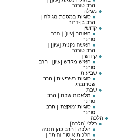
הרב טורנר
מגילה
סוגיות במסכת מגילה |
הרב בן-דרור
קדושין
האומר [עיון] | הרב
טורנר
האשה נקנית [עיון] |
הרב טורנר
קידושין
האיש מקדש [עיון] | הרב
טורנר
שביעית
סוגיות בשביעית | הרב
שטרנברג
שבת
מלאכות שבת | הרב
טורנר
סוגיות 'מוקצה' | הרב
טורנר
הלכה
כללי [הלכה]
הלכה | הרב כהן חנניה
הלכות איסור והיתר |