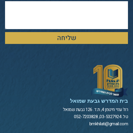
שליחה
בית המדרש גבעת שמואל
רח' עוזי חיטמן 4, ת.ד. 126 גבעת שמואל
טל. 03-5327924, 052-7203828
bmkhilati@gmail.com