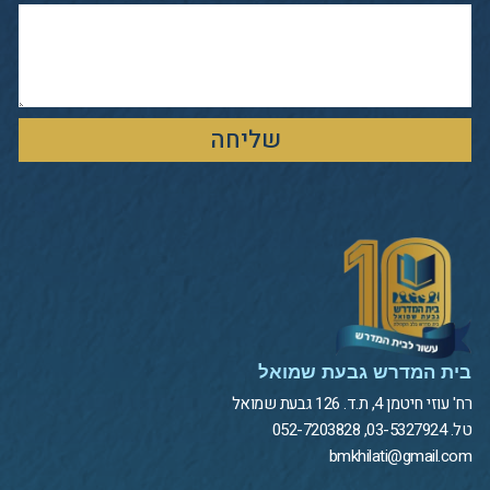
שליחה
בית המדרש גבעת שמואל
רח' עוזי חיטמן 4, ת.ד. 126 גבעת שמואל
טל. 03-5327924, 052-7203828
bmkhilati@gmail.com