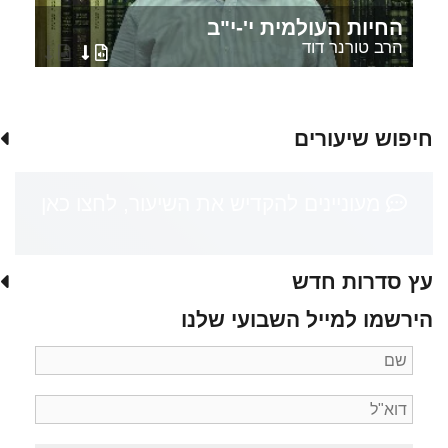
החיות העולמית י'-י"ב
הרב טורנר דוד
חיפוש שיעורים
מעוניינים להקדיש את השיעור, לחצו כאן
עץ סדרות חדש
הירשמו למייל השבועי שלנו