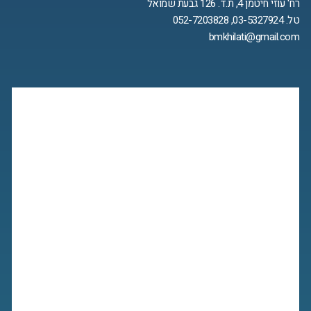
רח' עוזי חיטמן 4, ת.ד. 126 גבעת שמואל
טל. 03-5327924, 052-7203828
bmkhilati@gmail.com