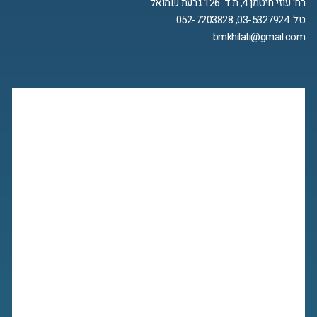
רח' עוזי חיטמן 4, ת.ד. 126 גבעת שמואל
טל. 03-5327924, 052-7203828
bmkhilati@gmail.com