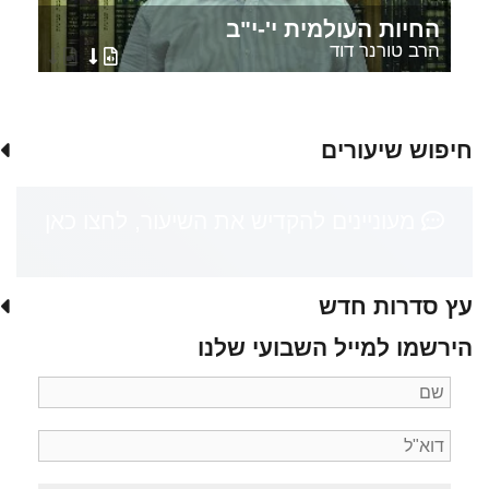
החיות העולמית י'-י"ב
הרב טורנר דוד
חיפוש שיעורים
מעוניינים להקדיש את השיעור, לחצו כאן
עץ סדרות חדש
הירשמו למייל השבועי שלנו