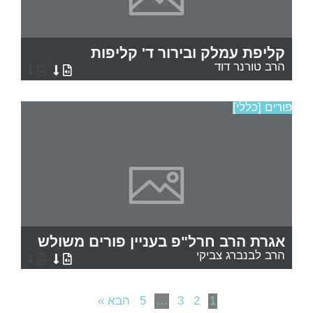
קליפת עמלק ובירור ד' קליפות
הרב טורנר דוד
פורים [כללי]
אגרת הרב חרל"פ בעניין פורים משולש
הרב לבנברג צביקי
1
2
3
…
5
הבא »