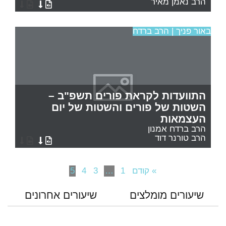
הרב נאמן מאיר
באור פניך | הרב ברדח
התוועדות לקראת פורים תשפ"ב –
השטות של פורים והשטות של יום
העצמאות
הרב ברדח אמנון
הרב טורנר דוד
» קודם
1
…
3
4
5
שיעורים מומלצים
שיעורים אחרונים