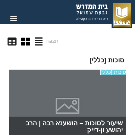
תצוגה
סוכות [כללי]
סוכות [כללי]
שיעור לסוכות – הושענא רבה | הרב
יהושע ון-דייק