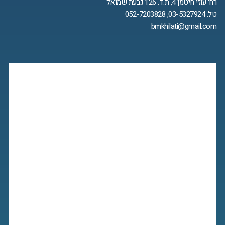
רח' עוזי חיטמן 4, ת.ד. 126 גבעת שמואל
טל. 03-5327924, 052-7203828
bmkhilati@gmail.com