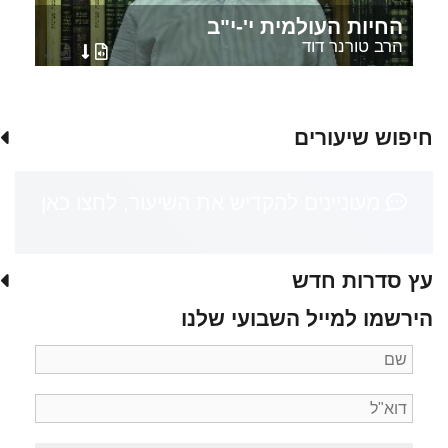
החיות העולמית י'-י"ב
הרב טורנר דוד
חיפוש שיעורים
מעוניינים להקדיש את השיעור, לחצו כאן
עץ סדרות חדש
הירשמו למייל השבועי שלנו