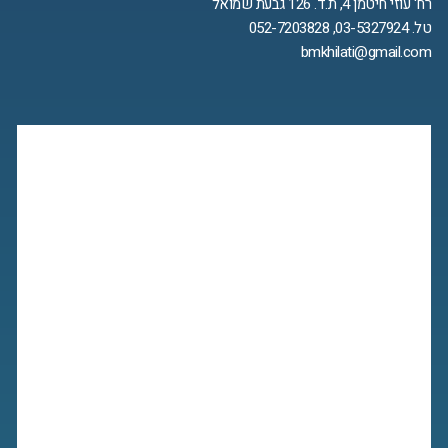
רח' עוזי חיטמן 4, ת.ד. 126 גבעת שמואל
טל. 03-5327924, 052-7203828
bmkhilati@gmail.com