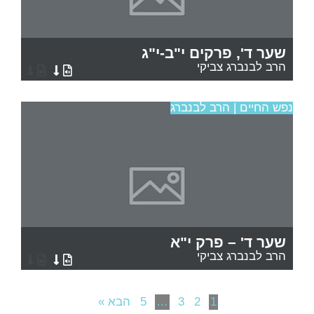
שער ד', פרקים י"ב-י"ג
הרב לבנברג צביקי
נפש החיים | הרב לבנברג
שער ד' – פרק י"א
הרב לבנברג צביקי
1
2
3
…
5
הבא »