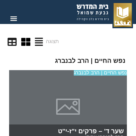
תצוגה
נפש החיים | הרב לבנברג
נפש החיים | הרב לבנברג
שער ד' – פרקים י"ז-י"ט