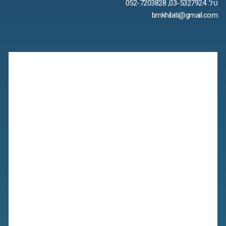
טל. 03-5327924, 052-7203828
bmkhilati@gmail.com