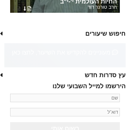
החיות העולמית י'-י"ב
הרב טורנר דוד
חיפוש שיעורים
מעוניינים להקדיש את השיעור, לחצו כאן
עץ סדרות חדש
הירשמו למייל השבועי שלנו