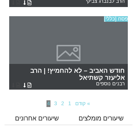
הרב לבנברג צביקי
פסח [כללי]
חודש האביב – לא להחמיץ! | הרב
אליעזר קשתיאל
רבנים נוספים
» קודם
1
2
3
4
שיעורים מומלצים
שיעורים אחרונים