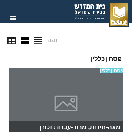
תצוגה
פסח [כללי]
פסח [כללי]
מצה-חירות, מרור-עבדות וכורך