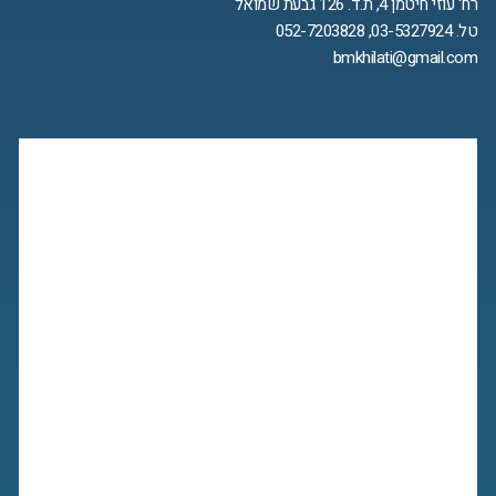
רח' עוזי חיטמן 4, ת.ד. 126 גבעת שמואל
טל. 03-5327924, 052-7203828
bmkhilati@gmail.com