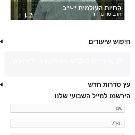
החיות העולמית י'-י"ב
הרב טורנר דוד
חיפוש שיעורים
מעוניינים להקדיש את השיעור, לחצו כאן
עץ סדרות חדש
הירשמו למייל השבועי שלנו